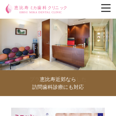
恵比寿駅東口から徒歩3分
プライベートを配慮した
恵比寿近郊なら
気持ちの良い
広々とした空間づくり
訪問歯科診療にも対応
完全個室の診療室
夜19時まで診療