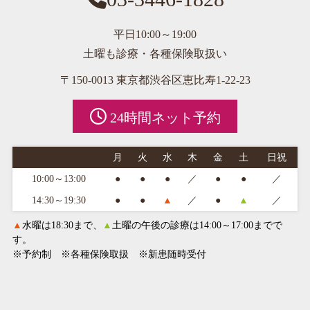
平日10:00～19:00
土曜も診療・各種保険取扱い
〒150-0013 東京都渋谷区恵比寿1-22-23
24時間ネット予約
月
火
水
木
金
土
日祝
10:00～13:00
●
●
●
／
●
●
／
14:30～19:30
●
●
▲
／
●
▲
／
▲
水曜は18:30まで、
▲
土曜の午後の診療は14:00～17:00までで
す。
※予約制 ※各種保険取扱 ※新患随時受付