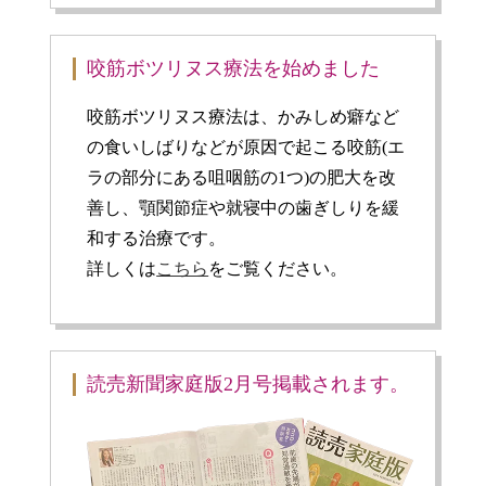
咬筋ボツリヌス療法を始めました
咬筋ボツリヌス療法は、かみしめ癖など
の食いしばりなどが原因で起こる咬筋(エ
ラの部分にある咀咽筋の1つ)の肥大を改
善し、顎関節症や就寝中の歯ぎしりを緩
和する治療です。
詳しくは
こちら
をご覧ください。
読売新聞家庭版2月号掲載されます。