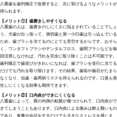
八重歯を歯列矯正で改善すると、次に挙げるようなメリットが
得られます。
【メリット①】
歯磨きしやすくなる
八重歯の人は、歯磨きのしにくさに悩まされていることでしょ
う。犬歯が出っ張って、側切歯と第一小臼歯は引っ込んでいる
ため、歯ブラシを当てるのにとても苦労するからです。おそら
く、ワンタフトブラシやデンタルフロス、歯間ブラシなどを毎
回活用しなければ、汚れを完全に取り除くことは不可能です。
歯列矯正で歯並びがきれいになれば、歯ブラシを並行に当てる
だけでも汚れを取り除けます。その結果、歯垢や歯石がたまら
なくなり、虫歯・歯周病リスクを抑えられるのです。口臭も発
生しにくくなる効果も期待できます。
【メリット②】
口内炎ができにくくなる
八重歯によって、唇の内側の粘膜が傷つけられて、口内炎がで
きてしまうこともあります。口内炎による痛みは耐え難いもの
であり、食事や会話をするだけでも大きなストレスを感じま