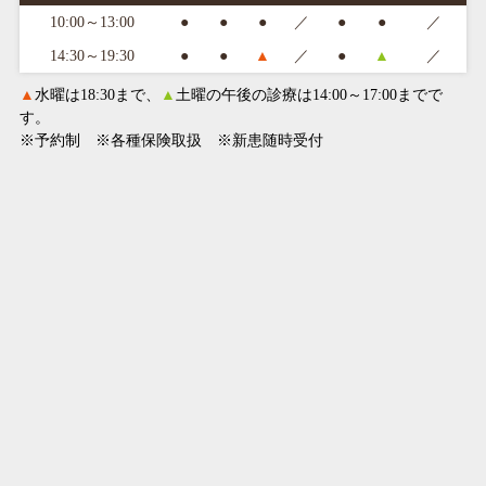
10:00～13:00
●
●
●
／
●
●
／
14:30～19:30
●
●
▲
／
●
▲
／
▲
水曜は18:30まで、
▲
土曜の午後の診療は14:00～17:00までで
す。
※予約制 ※各種保険取扱 ※新患随時受付