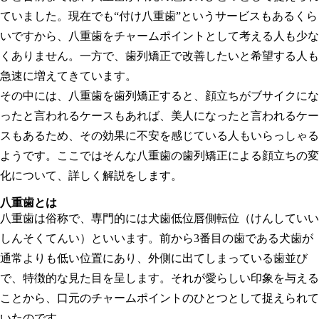
ていました。現在でも“付け八重歯”というサービスもあるくら
いですから、八重歯をチャームポイントとして考える人も少な
くありません。一方で、歯列矯正で改善したいと希望する人も
急速に増えてきています。
その中には、八重歯を歯列矯正すると、顔立ちがブサイクにな
ったと言われるケースもあれば、美人になったと言われるケー
スもあるため、その効果に不安を感じている人もいらっしゃる
ようです。ここではそんな八重歯の歯列矯正による顔立ちの変
化について、詳しく解説をします。
八重歯とは
八重歯は俗称で、専門的には犬歯低位唇側転位（けんしていい
しんそくてんい）といいます。前から3番目の歯である犬歯が
通常よりも低い位置にあり、外側に出てしまっている歯並び
で、特徴的な見た目を呈します。それが愛らしい印象を与える
ことから、口元のチャームポイントのひとつとして捉えられて
いたのです。