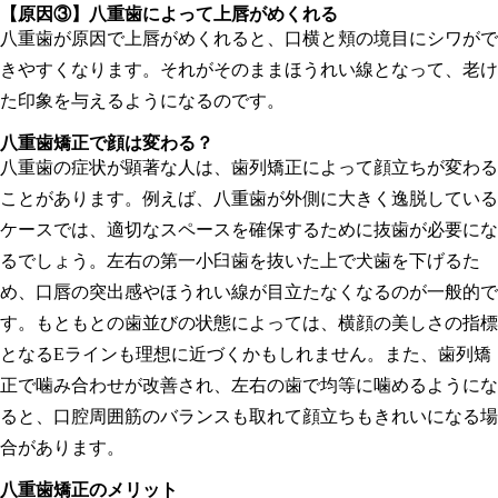
【原因③】
八重歯によって上唇がめくれる
八重歯が原因で上唇がめくれると、口横と頬の境目にシワがで
きやすくなります。それがそのままほうれい線となって、老け
た印象を与えるようになるのです。
八重歯矯正で顔は変わる？
八重歯の症状が顕著な人は、歯列矯正によって顔立ちが変わる
ことがあります。例えば、八重歯が外側に大きく逸脱している
ケースでは、適切なスペースを確保するために抜歯が必要にな
るでしょう。左右の第一小臼歯を抜いた上で犬歯を下げるた
め、口唇の突出感やほうれい線が目立たなくなるのが一般的で
す。もともとの歯並びの状態によっては、横顔の美しさの指標
となるEラインも理想に近づくかもしれません。また、歯列矯
正で噛み合わせが改善され、左右の歯で均等に噛めるようにな
ると、口腔周囲筋のバランスも取れて顔立ちもきれいになる場
合があります。
八重歯矯正のメリット