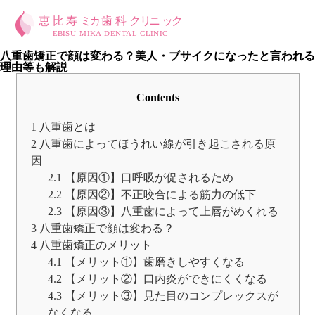
八重歯矯正で顔は変わる？美人・ブサイクになったと言われる
理由等も解説
Contents
1
八重歯とは
2
八重歯によってほうれい線が引き起こされる原
因
2.1
【原因①】口呼吸が促されるため
2.2
【原因②】不正咬合による筋力の低下
2.3
【原因③】八重歯によって上唇がめくれる
3
八重歯矯正で顔は変わる？
4
八重歯矯正のメリット
4.1
【メリット①】歯磨きしやすくなる
4.2
【メリット②】口内炎ができにくくなる
4.3
【メリット③】見た目のコンプレックスが
なくなる